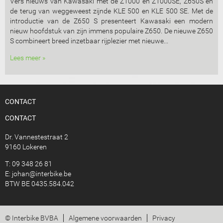
Vers nieuws van Kawasaki met de Z1000 en Z1000SE, Z650S en
de terug van weggeweest zijnde KLE 500 en KLE 500 SE. Met de
introductie van de Z650 S presenteert Kawasaki een modern
nieuw hoofdstuk van zijn immens populaire Z650. De nieuwe Z650
S combineert breed inzetbaar rijplezier met nieuwe...
Lees meer »
CONTACT
CONTACT
Dr. Vannestestraat 2
9160 Lokeren
T: 09 348 26 81
E:
johan@interbike.be
BTW BE 0435.584.042
© Interbike BVBA
Algemene voorwaarden
Privacy