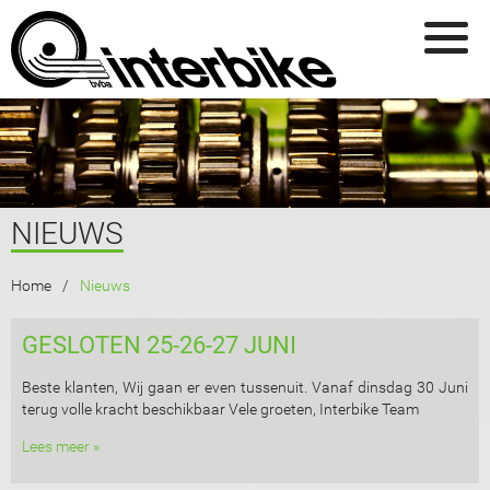
Overslaan en naar de inhoud gaan
NIEUWS
U BENT HIER
Home
Nieuws
GESLOTEN 25-26-27 JUNI
Beste klanten, Wij gaan er even tussenuit. Vanaf dinsdag 30 Juni
terug volle kracht beschikbaar Vele groeten, Interbike Team
Lees meer »