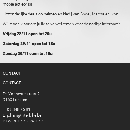
mooie actieprijs!
Uitzonderlijke deals op helmen en kledij van Shoei, Macna en Ixon!
Wij staan klaar om jullie te verwelkomen voor de nodige informatie
Vrijdag 28/11 open tot 20u
Zaterdag 29/11 open tot 18u
Zondag 30/11 open tot 18u
CONTACT
CONTACT
Dr. Vannestestraat 2
9160 Lokeren
T: 09 348 26 81
E:
johan@interbike.be
BTW BE 0435.584.042