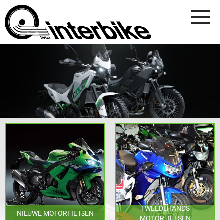
Overslaan en naar de inhoud gaan
TWEEDEHANDS
NIEUWE MOTORFIETSEN
MOTORFIETSEN