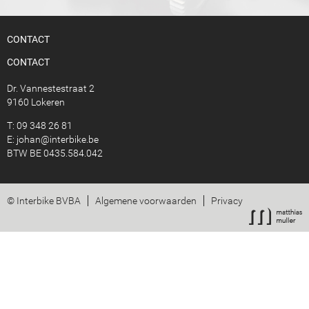
CONTACT
CONTACT
Dr. Vannestestraat 2
9160 Lokeren
T: 09 348 26 81
E:
johan@interbike.be
BTW BE 0435.584.042
© Interbike BVBA
Algemene voorwaarden
Privacy