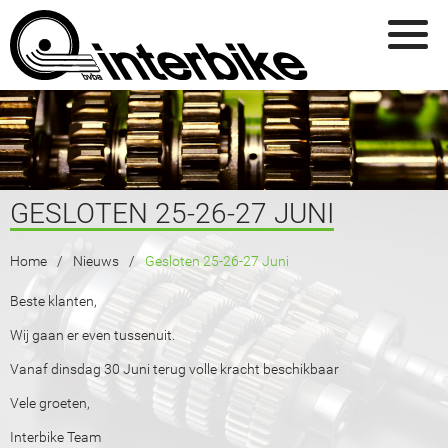
Overslaan en naar de inhoud gaan
GESLOTEN 25-26-27 JUNI
U BENT HIER
Home
Nieuws
Gesloten 25-26-27 Juni
Beste klanten,
Wij gaan er even tussenuit.
Vanaf dinsdag 30 Juni terug volle kracht beschikbaar
Vele groeten,
Interbike Team