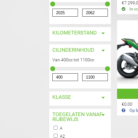
€7 299,
In v
KILOMETERSTAND
CILINDERINHOUD
Van 400cc tot 1100cc
KLASSE
€0,00
Op b
TOEGELATEN VANAF
RIJBEWIJS
PAGIN
A-filter toepassen
A
A-filter toepassen
A2-filter toepassen
A2
A2-filter toepassen