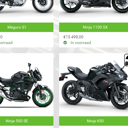
n
Meguro S1
Ninja 1100 SX
00
€15 499,00
oorraad
In voorraad
assen
Ninja 500 SE
Ninja 650