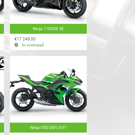
Ninja 1100SX SE
€17 249,00
In voorraad
Ninja 650 GN1/GY1