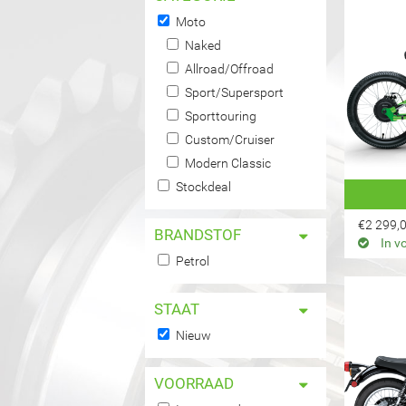
Remove Moto filter
Moto
Naked-filter toepassen
Naked
Naked-filter toepassen
Allroad/Offroad-filter toepassen
Allroad/Offroad
Allroad/Offroad-filter 
Sport/Supersport-filter toepassen
Sport/Supersport
Sport/Supersport-filt
Sporttouring-filter toepassen
Sporttouring
Sporttouring-filter toepas
Custom/Cruiser-filter toepassen
Custom/Cruiser
Custom/Cruiser-filter 
Modern Classic-filter toepassen
Modern Classic
Modern Classic-filter t
Stockdeal-filter toepassen
Stockdeal
Stockdeal-filter toepassen
€2 299,
BRANDSTOF
In v
Petrol-filter toepassen
Petrol
Petrol-filter toepassen
STAAT
Remove Nieuw filter
Nieuw
VOORRAAD