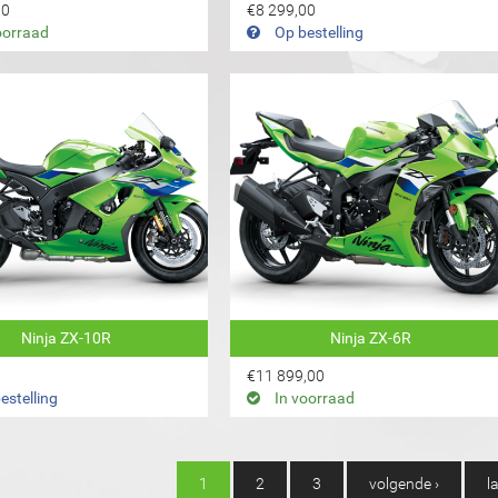
00
€8 299,00
oorraad
Op bestelling
Ninja ZX-10R
Ninja ZX-6R
€11 899,00
estelling
In voorraad
A'S
1
2
3
volgende ›
l