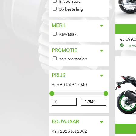
In voorraad-filter toepassen
In voorraad
In voorraad-filter toepassen
Op bestelling-filter toepassen
Op bestelling
Op bestelling-filter toepasse
MERK
Kawasaki-filter toepassen
Kawasaki
Kawasaki-filter toepassen
€5 899,
In v
PROMOTIE
non-promotion-filter toepassen
non-promotion
non-promotion-filter toep
PRIJS
Van €0 tot €17949
BOUWJAAR
Van 2025 tot 2062