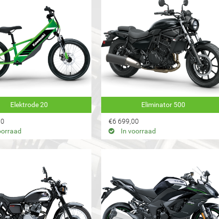
toepassen
er toepassen
sen
toepassen
oepassen
Elektrode 20
Eliminator 500
00
€6 699,00
oorraad
In voorraad