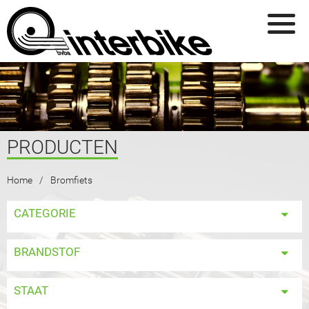
Overslaan en naar de inhoud gaan
PRODUCTEN
U BENT HIER
Home
Bromfiets
CATEGORIE
BRANDSTOF
STAAT